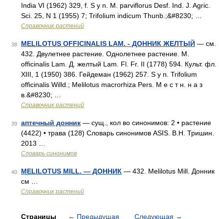
India VI (1962) 329, f. S y n. M. parviflorus Desf. Ind. J. Agric.
Sci. 25, N 1 (1955) 7; Trifolium indicum Thunb.;&#8230; …
Справочник растений
MELILOTUS OFFICINALIS LAM. - ДОННИК ЖЕЛТЫЙ
— см.
38
432. Двулетнее растение. Однолетнее растение. M.
officinalis Lam. Д. желтый Lam. Fl. Fr. II (1778) 594. Культ. фл.
XIII, 1 (1950) 386. Гейдеман (1962) 257. S y n. Trifolium
officinalis Willd.; Melilotus macrorhiza Pers. М е с т н. н а з
в.&#8230; …
Справочник растений
аптечный донник
— сущ., кол во синонимов: 2 • растение
39
(4422) • трава (128) Словарь синонимов ASIS. В.Н. Тришин.
2013 …
Словарь синонимов
MELILOTUS MILL. — ДОННИК
— 432. Melilotus Mill. Донник
40
см …
Справочник растений
Страницы
←
Предыдущая
Следующая
→