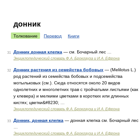
донник
Толкование
Перевод
Книги
Донник донная клепка
— см. Бочарный лес …
31
Энциклопедический словарь Ф.А. Брокгауза и И.А. Ефрона
Донник растения из семейства бобовых
— (Melilotus L.)
32
род растений из семейства бобовых и подсемейства
мотыльковых (см.). Сюда относятся около 20 видов
однолетних и многолетних трав с тройчатыми листьями (как
у клевера) и мелкими цветками в коротких или длинных
кистях; цветки&#8230; …
Энциклопедический словарь Ф.А. Брокгауза и И.А. Ефрона
Донник, донная клепка
— донная клепка см. Бочарный лес
33
…
Энциклопедический словарь Ф.А. Брокгауза и И.А. Ефрона