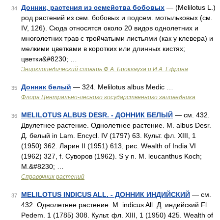
Донник, растения из семейства бобовых
— (Melilotus L.)
34
род растений из сем. бобовых и подсем. мотыльковых (см.
IV, 126). Сюда относятся около 20 видов однолетних и
многолетних трав с тройчатыми листьями (как у клевера) и
мелкими цветками в коротких или длинных кистях;
цветки&#8230; …
Энциклопедический словарь Ф.А. Брокгауза и И.А. Ефрона
Донник белый
— 324. Melilotus albus Medic …
35
Флора Центрально-лесного государственного заповедника
MELILOTUS ALBUS DESR. - ДОННИК БЕЛЫЙ
— см. 432.
36
Двулетнее растение. Однолетнее растение. М. albus Desr.
Д. белый in Lam. Encycl. IV (1797) 63. Культ. фл. XIII, 1
(1950) 362. Ларин II (1951) 613, рис. Wealth of India VI
(1962) 327, f. Суворов (1962). S y n. M. leucanthus Koch;
M.&#8230; …
Справочник растений
MELILOTUS INDICUS ALL. - ДОННИК ИНДИЙСКИЙ
— см.
37
432. Однолетнее растение. М. indicus All. Д. индийский Fl.
Pedem. 1 (1785) 308. Культ. фл. XIII, 1 (1950) 425. Wealth of